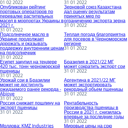
01 02 2022
31 01 2022
Опубликован рейтинг
Зерновой союз Казахстана
портовых операторов по
дал оценку результатам
перевалке растительных
принятых мер по
масел в морпортах Украины в
ограничению экспорта зерна
2021 г.
31 01 2022
31 01 2022
Подсолнечное масло в
Теплая погода благоприятна
Украине продолжает
для посевов в Черноморском
дорожать и оказывать
регионе
поддержку внутренним ценам
31 01 2022
на подсолнечник
31 01 2022
Египет закупил на тендере
Бразилия в 2021/22 МГ
420 тыс. тонн черноморской
может сократить экспорт сои
пшеницы
31 01 2022
31 01 2022
Урожай сои в Бразилии
Аргентина в 2021/22 МГ
может не достигнуть
может экспортировать
ожидаемого ранее рекорда -
рекордный объем пшеницы
Abiove
31 01 2022
31 01 2022
Россия снижает пошлину на
Рентабельность
экспорт пшеницы
производства пшеницы в
31 01 2022
России в 2021 г. снизилась
впервые за последние годы
31 01 2022
Молдова: KMZ Industries
Мировые цены на сою