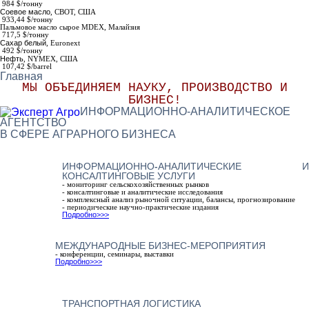
984
$/тонну
Соевое масло
,
СВОТ, США
933,44 $/тонну
Пальмовое масло сырое МDEX
, Малайзия
717,5 $/тонну
Сахар белый
,
Euronext
492 $/тонну
Нефть
, NYMEX, США
107,42 $/barrel
Главная
МЫ ОБЪЕДИНЯЕМ НАУКУ, ПРОИЗВОДСТВО И
БИЗНЕС!
ИНФОРМАЦИОННО-АНАЛИТИЧЕСКОЕ
АГЕНТСТВО
В СФЕРЕ АГРАРНОГО БИЗНЕСА
ИНФОРМАЦИОННО-АНАЛИТИЧЕСКИЕ И
КОНСАЛТИНГОВЫЕ УСЛУГИ
- мониторинг сельскохозяйственных рынков
- консалтинговые и аналитические исследования
- комплексный анализ рыночной ситуации, балансы, прогнозирование
- периодические научно-практические издания
Подробно>>>
МЕЖДУНАРОДНЫЕ БИЗНЕС-МЕРОПРИЯТИЯ
- конференции, семинары, выставки
Подробно>>>
ТРАНСПОРТНАЯ ЛОГИСТИКА