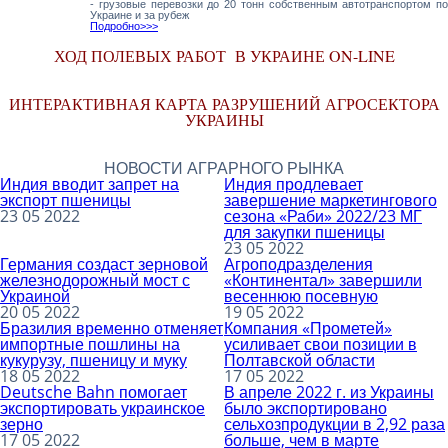
- грузовые перевозки до 20 тонн собственным автотранспортом по
Украине и за рубеж
Подро
бно>>>
ХОД ПОЛЕВЫХ РАБОТ В УКРАИНЕ ON-LINE
ИНТЕРАКТИВНАЯ КАРТА РАЗРУШЕНИЙ АГРОСЕКТОРА
УКРАИНЫ
НОВОСТИ АГРАРНОГО РЫНКА
Индия вводит запрет на
Индия продлевает
экспорт пшеницы
завершение маркетингового
23 05 2022
сезона «Раби» 2022/23 МГ
для закупки пшеницы
23 05 2022
Германия создаст зерновой
Агроподразделения
железнодорожный мост с
«Континентал» завершили
Украиной
весеннюю посевную
20 05 2022
19 05 2022
Бразилия временно отменяет
Компания «Прометей»
импортные пошлины на
усиливает свои позиции в
кукурузу, пшеницу и муку
Полтавской области
18 05 2022
17 05 2022
Deutsche Bahn помогает
В апреле 2022 г. из Украины
экспортировать украинское
было экспортировано
зерно
сельхозпродукции в 2,92 раза
17 05 2022
больше, чем в марте