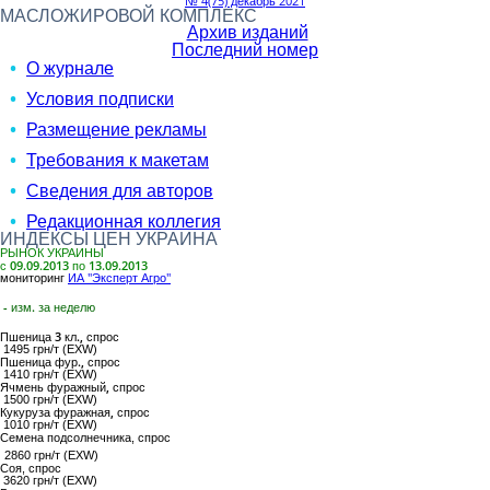
№ 4(75) декабрь 2021
МАСЛОЖИРОВОЙ КОМПЛЕКС
Архив изданий
Последний номер
О журнале
Условия подписки
Размещение рекламы
Требования к макетам
Сведения для авторов
Редакционная коллегия
ИНДЕКСЫ ЦЕН УКРАИНА
РЫНОК УКРАИНЫ
с 09.09.2013 по 13.09.2013
мониторинг
ИА "Эксперт Агро"
- изм. за неделю
Пшеница 3 кл.,
спрос
1495 грн/т (EXW)
Пшеница фур.,
спрос
1410 грн/т (EXW)
Ячмень фуражный,
спрос
1500 грн/т (EXW)
Кукуруза фуражная,
спрос
1010 грн/т (EXW)
Семена подсолнечника
, спрос
2860 грн/т (EXW)
Соя
, спрос
3620 грн/т (EXW)