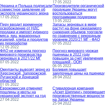
17 05 2022
Украина и Польша подписали
Производители органической
совместное заявление об
продукции Украины могут
экспорте украинского зерна
воспользоваться
17 05 2022
программами поддержки
13 05 2022
Перу вводит временное
Запасы зерновых в мире
освобождение от НДС
растут на фоне ожидаемого
продажи и импорт куриного
снижения объемов торговли
мяса, яиц, макаронных
по сравнению с рекордным
изделий, хлеба и продуктов
уровнем 2020/21 МГ - ФАО
их переработки
07 05 2022
12 05 2022
ФАО не изменила прогноз
Прогноз мирового урожая
мирового производства
пшеницы в 2022 году
зерновых в 2021/22 МГ
повышен за счет увеличения
07 05 2022
площадей - ООН
06 05 2022
Оккупанты вывозят зерно из
Боливия повышает
Херсонской, Запорожской,
закупочные цены на пшеницу
Луганской и Донецкой
28 04 2022
областей
01 05 2022
Еврокомиссия отменяет
Стивидорная компания
пошлины и квоты на
«Аскет Шиппинг» перемещает
украинский экспорт на год
производственные мощности
27 04 2022
на Запад Украины
25 04 2022