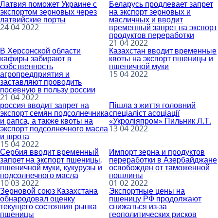
Латвия поможет Украине с
Беларусь продлевает запрет
экспортом зерновых через
на экспорт зерновых и
латвийские порты
масличных и вводит
24 04 2022
временный запрет на экспорт
продуктов переработки
21 04 2022
В Херсонской области
Казахстан вводит временные
кафиры забирают в
квоты на экспорт пшеницы и
собственность
пшеничной муки
агропредприятия и
15 04 2022
заставляют проводить
посевную в пользу россии
21 04 2022
россия вводит запрет на
Пішла з життя головний
экспорт семян подсолнечника
спеціаліст асоціації
и рапса, а также квоты на
«Укроліяпром» Пильник Л.Т.
экспорт подсолнечного масла
13 04 2022
и шрота
15 04 2022
Сербия вводит временный
Импорт зерна и продуктов
запрет на экспорт пшеницы,
переработки в Азербайджане
пшеничной муки, кукурузы и
освобожден от таможенной
подсолнечного масла
пошлины
10 03 2022
01 02 2022
Зерновой союз Казахстана
Экспортные цены на
обнародовал оценку
пшеницу РФ продолжают
текущего состояния рынка
снижаться из-за
пшеницы
геополитических рисков