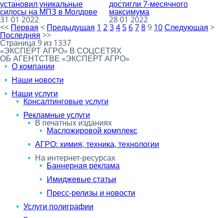
установил уникальные
достигли 7-месячного
силосы на МПЗ в Молдове
максимума
31 01 2022
28 01 2022
<<
Первая
<
Предыдущая
1
2
3
4
5
6
7
8
9
10
Следующая
>
Последняя
>>
Страница 9 из 1337
«ЭКСПЕРТ АГРО» В СОЦСЕТЯХ
ОБ АГЕНТСТВЕ «ЭКСПЕРТ АГРО»
О компании
Наши новости
Наши услуги
Консалтинговые услуги
Рекламные услуги
В печатных изданиях
Масложировой комплекс
АГРО: химия, техника, технологии
На интернет-ресурсах
Баннерная реклама
Имиджевые статьи
Пресс-релизы и новости
Услуги полиграфии