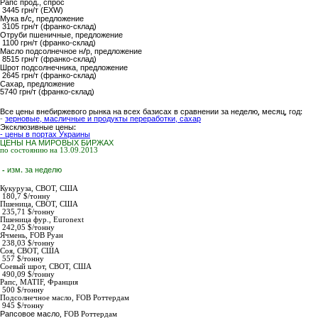
Рапс прод.
, спрос
3445 грн/т (EXW)
Мука в/с,
предложение
3105 грн/т (франко-склад)
Отруби пшеничные
, предложение
1100 грн/т (франко-склад)
Масло подсолнечное н/р
, предложение
8515 грн/т (франко-склад)
Шрот подсолнечника
, предложение
2645 грн/т (франко-склад)
Сахар,
предложение
5740
грн/т (франко-склад)
Все цены внебиржевого рынка на всех базисах в сравнении за неделю, месяц, год:
-
зерновые, масличные и продукты переработки, сахар
Эксклюзивные цены:
- цены в портах Украины
ЦЕНЫ НА МИРОВЫХ БИРЖАХ
по состоянию на 13.09.2013
- изм. за неделю
Кукуруза,
СВОТ, США
180,7 $/тонну
Пшеница,
СВОТ, США
235,71 $/тонну
Пшеница фур.,
Euronext
242,05 $/тонну
Ячмень,
FOB Руан
238,03 $/тонну
Соя,
СВОТ, США
557 $/тонну
Соевый шрот,
СВОТ, США
490,09 $/тонну
Рапс
, MATIF, Франция
500 $/тонну
Подсолнечное масло
,
FOB Роттердам
945
$/тонну
Рапсовое масло
,
FOB Роттердам