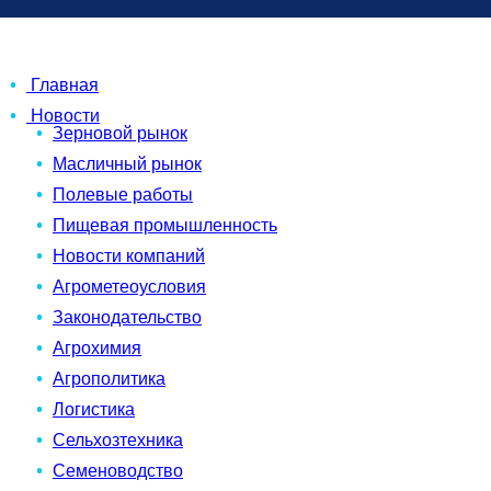
Главная
Новости
Зерновой рынок
Масличный рынок
Полевые работы
Пищевая промышленность
Новости компаний
Агрометеоусловия
Законодательство
Агрохимия
Агрополитика
Логистика
Сельхозтехника
Семеноводство