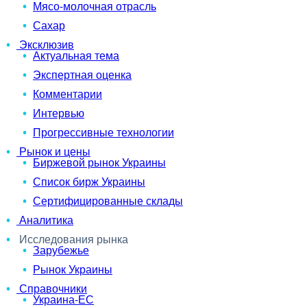
Мясо-молочная отрасль
Сахар
Эксклюзив
Актуальная тема
Экспертная оценка
Комментарии
Интервью
Прогрессивные технологии
Рынок и цены
Биржевой рынок Украины
Список бирж Украины
Сертифицированные склады
Аналитика
Исследования рынка
Зарубежье
Рынок Украины
Справочники
Украина-ЕС