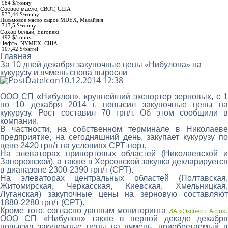
984
$/тонну
Соевое масло
,
СВОТ, США
933,44 $/тонну
Пальмовое масло сырое МDEX
, Малайзия
717,5 $/тонну
Сахар белый
,
Euronext
492 $/тонну
Нефть
, NYMEX, США
107,42 $/barrel
Главная
За 10 дней декабря закупочные цены «Нибулона» на
кукурузу и ячмень снова выросли
10.12.2014 12:38
ООО СП «Нибулон», крупнейший экспортер зерновых, с 1
по 10 декабря 2014 г. повысил закупочные цены на
кукурузу. Рост составил 70 грн/т. Об этом сообщили в
компании.
В частности, на собственном терминале в Николаеве
предприятие, на сегодняшний день, закупает кукурузу по
цене 2420 грн/т на условиях СРТ-порт.
На элеваторах припортовых областей (Николаевской и
Запорожской), а также в Херсонской закупка декларируется
в диапазоне 2300-2390 грн/т (СРТ).
На элеваторах центральных областей (Полтавская,
Житомирская, Черкасская, Киевская, Хмельницкая,
Луганская) закупочные цены на зерновую составляют
1880-2280 грн/т (СРТ).
Кроме того, согласно данным мониторинга
ИА «Эксперт Агро»
ООО СП «Нибулон» также в первой декаде декабря
повысил закупочные цены на ячмень, приобретаемый в