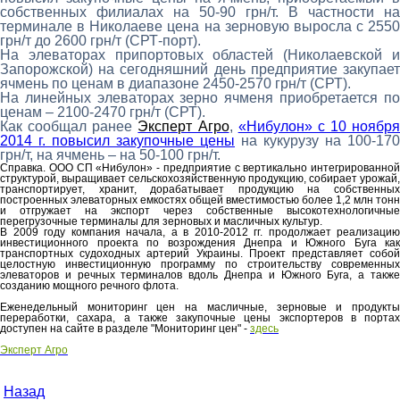
собственных филиалах на 50-90 грн/т. В частности на
терминале в Николаеве цена на зерновую выросла с 2550
грн/т до 2600 грн/т (СРТ-порт).
На элеваторах припортовых областей (Николаевской и
Запорожской) на сегодняшний день предприятие закупает
ячмень по ценам в диапазоне 2450-2570 грн/т (СРТ).
На линейных элеваторах зерно ячменя приобретается по
ценам – 2100-2470 грн/т (СРТ).
Как сообщал ранее
Эксперт Агро
,
«Нибулон» с 10 ноября
2014 г. повысил закупочные цены
на кукурузу на 100-170
грн/т, на ячмень – на 50-100 грн/т.
Справка.
ООО СП «Нибулон» - предприятие с вертикально интегрированной
структурой, выращивает сельскохозяйственную продукцию, собирает урожай,
транспортирует, хранит, дорабатывает продукцию на собственных
построенных элеваторных емкостях общей вместимостью более 1,2 млн тонн
и отгружает на экспорт через собственные высокотехнологичные
перегрузочные терминалы для зерновых и масличных культур.
В 2009 году компания начала, а в 2010-2012 гг. продолжает реализацию
инвестиционного проекта по возрождения Днепра и Южного Буга как
транспортных судоходных артерий Украины. Проект представляет собой
целостную инвестиционную программу по строительству современных
элеваторов и речных терминалов вдоль Днепра и Южного Буга, а также
созданию мощного речного флота.
Еженедельный мониторинг цен на масличные, зерновые и продукты
переработки, сахара, а также закупочные цены экспортеров в портах
доступен на сайте в разделе "Мониторинг цен" -
здесь
Эксперт Агро
Назад