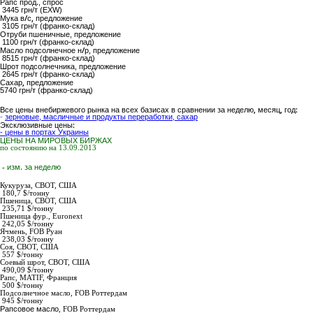
Рапс прод.
, спрос
3445 грн/т (EXW)
Мука в/с,
предложение
3105 грн/т (франко-склад)
Отруби пшеничные
, предложение
1100 грн/т (франко-склад)
Масло подсолнечное н/р
, предложение
8515 грн/т (франко-склад)
Шрот подсолнечника
, предложение
2645 грн/т (франко-склад)
Сахар,
предложение
5740
грн/т (франко-склад)
Все цены внебиржевого рынка на всех базисах в сравнении за неделю, месяц, год:
-
зерновые, масличные и продукты переработки, сахар
Эксклюзивные цены:
- цены в портах Украины
ЦЕНЫ НА МИРОВЫХ БИРЖАХ
по состоянию на 13.09.2013
- изм. за неделю
Кукуруза,
СВОТ, США
180,7 $/тонну
Пшеница,
СВОТ, США
235,71 $/тонну
Пшеница фур.,
Euronext
242,05 $/тонну
Ячмень,
FOB Руан
238,03 $/тонну
Соя,
СВОТ, США
557 $/тонну
Соевый шрот,
СВОТ, США
490,09 $/тонну
Рапс
, MATIF, Франция
500 $/тонну
Подсолнечное масло
,
FOB Роттердам
945
$/тонну
Рапсовое масло
,
FOB Роттердам