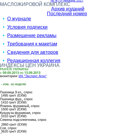
№ 4(75) декабрь 2021
МАСЛОЖИРОВОЙ КОМПЛЕКС
Архив изданий
Последний номер
О журнале
Условия подписки
Размещение рекламы
Требования к макетам
Сведения для авторов
Редакционная коллегия
ИНДЕКСЫ ЦЕН УКРАИНА
РЫНОК УКРАИНЫ
с 09.09.2013 по 13.09.2013
мониторинг
ИА "Эксперт Агро"
- изм. за неделю
Пшеница 3 кл.,
спрос
1495 грн/т (EXW)
Пшеница фур.,
спрос
1410 грн/т (EXW)
Ячмень фуражный,
спрос
1500 грн/т (EXW)
Кукуруза фуражная,
спрос
1010 грн/т (EXW)
Семена подсолнечника
, спрос
2860 грн/т (EXW)
Соя
, спрос
3620 грн/т (EXW)