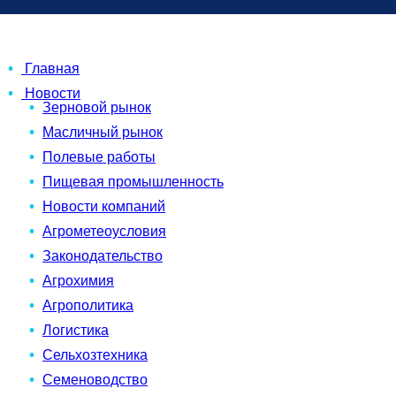
Главная
Новости
Зерновой рынок
Масличный рынок
Полевые работы
Пищевая промышленность
Новости компаний
Агрометеоусловия
Законодательство
Агрохимия
Агрополитика
Логистика
Сельхозтехника
Семеноводство