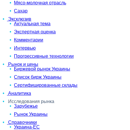
Мясо-молочная отрасль
Сахар
Эксклюзив
Актуальная тема
Экспертная оценка
Комментарии
Интервью
Прогрессивные технологии
Рынок и цены
Биржевой рынок Украины
Список бирж Украины
Сертифицированные склады
Аналитика
Исследования рынка
Зарубежье
Рынок Украины
Справочники
Украина-ЕС