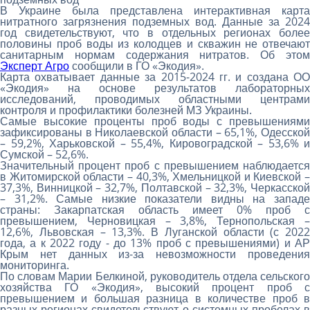
В Украине была представлена ​​интерактивная карта
нитратного загрязнения подземных вод. Данные за 2024
год свидетельствуют, что в отдельных регионах более
половины проб воды из колодцев и скважин не отвечают
санитарным нормам содержания нитратов. Об этом
Эксперт Агро
сообщили в ГО «Экодия».
Карта охватывает данные за 2015-2024 гг. и создана ОО
«Экодия» на основе результатов лабораторных
исследований, проводимых областными центрами
контроля и профилактики болезней МЗ Украины.
Самые высокие проценты проб воды с превышениями
зафиксированы в Николаевской области – 65,1%, Одесской
– 59,2%, Харьковской – 55,4%, Кировоградской – 53,6% и
Сумской – 52,6%.
Значительный процент проб с превышением наблюдается
в Житомирской области – 40,3%, Хмельницкой и Киевской –
37,3%, Винницкой – 32,7%, Полтавской – 32,3%, Черкасской
– 31,2%. Самые низкие показатели видны на западе
страны: Закарпатская область имеет 0% проб с
превышением, Черновицкая – 3,8%, Тернопольская –
12,6%, Львовская – 13,3%. В Луганской области (с 2022
года, а к 2022 году - до 13% проб с превышениями) и АР
Крым нет данных из-за невозможности проведения
мониторинга.
По словам Марии Белкиной, руководитель отдела сельского
хозяйства ГО «Экодия», высокий процент проб с
превышением и большая разница в количестве проб в
разных регионах свидетельствуют о системных пробелах в