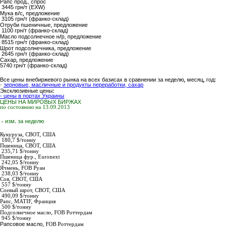
Рапс прод.
, спрос
3445 грн/т (EXW)
Мука в/с,
предложение
3105 грн/т (франко-склад)
Отруби пшеничные
, предложение
1100 грн/т (франко-склад)
Масло подсолнечное н/р
, предложение
8515 грн/т (франко-склад)
Шрот подсолнечника
, предложение
2645 грн/т (франко-склад)
Сахар,
предложение
5740
грн/т (франко-склад)
Все цены внебиржевого рынка на всех базисах в сравнении за неделю, месяц, год:
-
зерновые, масличные и продукты переработки, сахар
Эксклюзивные цены:
- цены в портах Украины
ЦЕНЫ НА МИРОВЫХ БИРЖАХ
по состоянию на 13.09.2013
- изм. за неделю
Кукуруза,
СВОТ, США
180,7 $/тонну
Пшеница,
СВОТ, США
235,71 $/тонну
Пшеница фур.,
Euronext
242,05 $/тонну
Ячмень,
FOB Руан
238,03 $/тонну
Соя,
СВОТ, США
557 $/тонну
Соевый шрот,
СВОТ, США
490,09 $/тонну
Рапс
, MATIF, Франция
500 $/тонну
Подсолнечное масло
,
FOB Роттердам
945
$/тонну
Рапсовое масло
,
FOB Роттердам