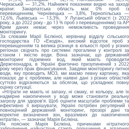
Черкаській — 31,2%. Найнижчі показники видно на заході
країни: Закарпатська область має 0% проб із
перевищенням, Чернівецька — 3,8%, Тернопільська —
12,6%, Львівська — 13,3%. У Луганській області (з 2022
року, а до 2022 року - до 13 % проб з перевищеннями) та АР
Крим даних немає через неможливість проведення
моніторингу.
За словами Марії Бєлкіної, керівниці відділу сільського
господарства ГО «Екодія», високий відсоток проб з
перевищенням та велика різниця в кількості проб у різних
регіонах свідчать про системні прогалини у контролі за
станом і якістю води. Вона зазначає, що державний
моніторинг підземних вод, який мають проводити
Держгеонадра, в Україні фактично призупинений з 2022
року через брак фінансування. Завдяки моніторингу питної
води, яку проводить МОЗ, ми маємо певну картинку, яка
показує де є проблеми, але наявні дані з різних областей
суттєво відрізняються за обсягом, що ускладнює повну
оцінку ситуації.
«Нітрати не мають ні запаху, ні смаку, ні кольору, але їх
надмірне накопичення у воді може становити реальну
загрозу для здоров’я. Щоб оцінити масштаби проблеми та
ефективно її вирішувати, Україні потрібен регулярний і
повноцінний державний моніторинг, прозорі дані та
коректне визначення зон, вразливих до накопичення
нітратів», — зазначає Марія Бєлкіна.
Як пояснює Марія Бєлкіна, причинами нітратного
забруднення найчастіше стають порушення в аграрних