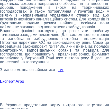
практиках, зокрема неправильне зберігання та внесення
добрив, поводження із гноєм на тваринницьких
господарствах, а також потрапляння у ґрунтові води у
зв’язку з неправильним управлінням стічних вод або
витоків із неякісних каналізаційних систем. Для колодязів із
ґрунтовими водами ризики найвищі, оскільки вони
найменше захищені від поверхневих забруднювачів.
Водночас фахівці нагадують, що розв’язати проблему
точковими заходами неможливо. Для системного контролю
та запобігання забрудненню потрібна імплементація
Нітратної директиви ЄС на законодавчому рівні. Саме це
передбачає законопроєкт №11486, який визначає порядок
моніторингу, відповідальних органів та правила для
господарств, що працюють у вразливих зонах. Документ
перебуває у Верховній Раді вже півтора року й досі не
винесений на голосування.
З мапою можна ознайомитися -
тут
Експерт Агро
В Украине представили карту нитратного загрязнения
подземных вод