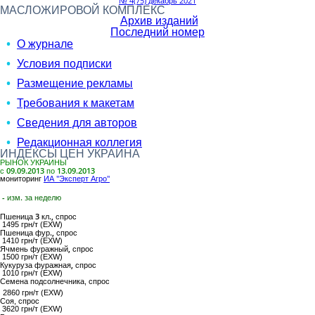
№ 4(75) декабрь 2021
МАСЛОЖИРОВОЙ КОМПЛЕКС
Архив изданий
Последний номер
О журнале
Условия подписки
Размещение рекламы
Требования к макетам
Сведения для авторов
Редакционная коллегия
ИНДЕКСЫ ЦЕН УКРАИНА
РЫНОК УКРАИНЫ
с 09.09.2013 по 13.09.2013
мониторинг
ИА "Эксперт Агро"
- изм. за неделю
Пшеница 3 кл.,
спрос
1495 грн/т (EXW)
Пшеница фур.,
спрос
1410 грн/т (EXW)
Ячмень фуражный,
спрос
1500 грн/т (EXW)
Кукуруза фуражная,
спрос
1010 грн/т (EXW)
Семена подсолнечника
, спрос
2860 грн/т (EXW)
Соя
, спрос
3620 грн/т (EXW)