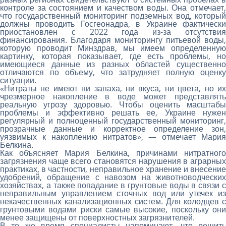
контроле за состоянием и качеством воды. Она отмечает,
что государственный мониторинг подземных вод, который
должны проводить Госгеонадра, в Украине фактически
приостановлен с 2022 года из-за отсутствия
финансирования. Благодаря мониторингу питьевой воды,
которую проводит Минздрав, мы имеем определенную
картинку, которая показывает, где есть проблемы, но
имеющиеся данные из разных областей существенно
отличаются по объему, что затрудняет полную оценку
ситуации.
«Нитраты не имеют ни запаха, ни вкуса, ни цвета, но их
чрезмерное накопление в воде может представлять
реальную угрозу здоровью. Чтобы оценить масштабы
проблемы и эффективно решать ее, Украине нужен
регулярный и полноценный государственный мониторинг,
прозрачные данные и корректное определение зон,
уязвимых к накоплению нитратов», — отмечает Мария
Белкина.
Как объясняет Мария Белкина, причинами нитратного
загрязнения чаще всего становятся нарушения в аграрных
практиках, в частности, неправильное хранение и внесение
удобрений, обращение с навозом на животноводческих
хозяйствах, а также попадание в грунтовые воды в связи с
неправильным управлением сточных вод или утечек из
некачественных канализационных систем. Для колодцев с
грунтовыми водами риски самые высокие, поскольку они
менее защищены от поверхностных загрязнителей.
В то же время специалисты напоминают, что решить