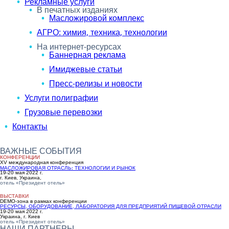
Рекламные услуги
В печатных изданиях
Масложировой комплекс
АГРО: химия, техника, технологии
На интернет-ресурсах
Баннерная реклама
Имиджевые статьи
Пресс-релизы и новости
Услуги полиграфии
Грузовые перевозки
Контакты
ВАЖНЫЕ СОБЫТИЯ
КОНФЕРЕНЦИИ
ХV международная конференция
МАСЛОЖИРОВАЯ ОТРАСЛЬ: ТЕХНОЛОГИИ И РЫНОК
19-20 мая 2022 г.
г. Киев, Украина,
отель
«Президент отель»
ВЫСТАВКИ
DEMO-зона в рамках конференции
РЕСУРСЫ, ОБОРУДОВАНИЕ, ЛАБОРАТОРИЯ ДЛЯ ПРЕДПРИЯТИЙ ПИЩЕВОЙ ОТРАСЛИ
19-20 мая 2022 г.
Украина, г. Киев
отель
«Президент отель»
НАШИ ПАРТНЕРЫ