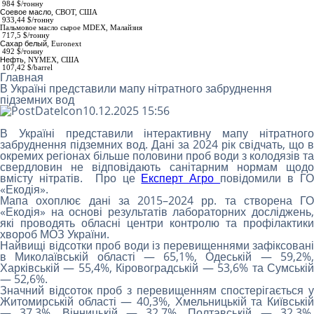
984
$/тонну
Соевое масло
,
СВОТ, США
933,44 $/тонну
Пальмовое масло сырое МDEX
, Малайзия
717,5 $/тонну
Сахар белый
,
Euronext
492 $/тонну
Нефть
, NYMEX, США
107,42 $/barrel
Главная
В Україні представили мапу нітратного забруднення
підземних вод
10.12.2025 15:56
В Україні представили інтерактивну мапу нітратного
забруднення підземних вод. Дані за 2024 рік свідчать, що в
окремих регіонах більше половини проб води з колодязів та
свердловин не відповідають санітарним нормам щодо
вмісту нітратів. Про це
Експерт Агро
повідомили в Г
«Екодія».
Мапа охоплює дані за 2015–2024 рр. та створена ГО
«Екодія» на основі результатів лабораторних досліджень,
які проводять обласні центри контролю та профілактики
хвороб МОЗ України.
Найвищі відсотки проб води із перевищеннями зафіксовані
в Миколаївській області — 65,1%, Одеській — 59,2%,
Харківській — 55,4%, Кіровоградській — 53,6% та Сумській
— 52,6%.
Значний відсоток проб з перевищенням спостерігається у
Житомирській області — 40,3%, Хмельницькій та Київській
— 37,3%, Вінницькій — 32,7%, Полтавській — 32,3%,