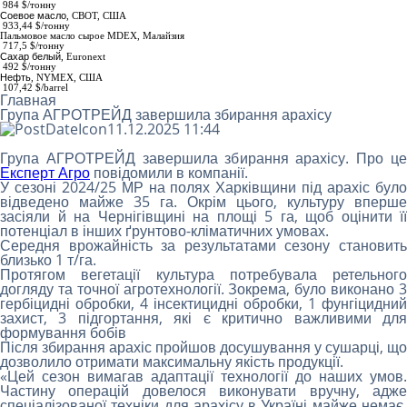
984
$/тонну
Соевое масло
,
СВОТ, США
933,44 $/тонну
Пальмовое масло сырое МDEX
, Малайзия
717,5 $/тонну
Сахар белый
,
Euronext
492 $/тонну
Нефть
, NYMEX, США
107,42 $/barrel
Главная
Група АГРОТРЕЙД завершила збирання арахісу
11.12.2025 11:44
Група АГРОТРЕЙД завершила збирання арахісу. Про це
Експерт Агро
повідомили в компанії.
У сезоні 2024/25 МР на полях Харківщини під арахіс було
відведено майже 35 га. Окрім цього, культуру вперше
засіяли й на Чернігівщині на площі 5 га, щоб оцінити її
потенціал в інших ґрунтово-кліматичних умовах.
Середня врожайність за результатами сезону становить
близько 1 т/га.
Протягом вегетації культура потребувала ретельного
догляду та точної агротехнології. Зокрема, було виконано 3
гербіцидні обробки, 4 інсектицидні обробки, 1 фунгіцидний
захист, 3 підгортання, які є критично важливими для
формування бобів
Після збирання арахіс пройшов досушування у сушарці, що
дозволило отримати максимальну якість продукції.
«Цей сезон вимагав адаптації технології до наших умов.
Частину операцій довелося виконувати вручну, адже
спеціалізованої техніки для арахісу в Україні майже немає.