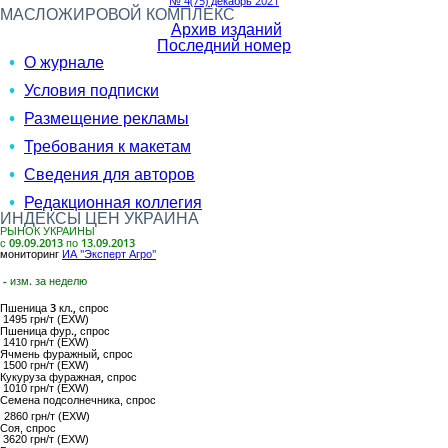
№ 4(75) декабрь 2021
МАСЛОЖИРОВОЙ КОМПЛЕКС
Архив изданий
Последний номер
О журнале
Условия подписки
Размещение рекламы
Требования к макетам
Сведения для авторов
Редакционная коллегия
ИНДЕКСЫ ЦЕН УКРАИНА
РЫНОК УКРАИНЫ
с 09.09.2013 по 13.09.2013
мониторинг
ИА "Эксперт Агро"
- изм. за неделю
Пшеница 3 кл.,
спрос
1495 грн/т (EXW)
Пшеница фур.,
спрос
1410 грн/т (EXW)
Ячмень фуражный,
спрос
1500 грн/т (EXW)
Кукуруза фуражная,
спрос
1010 грн/т (EXW)
Семена подсолнечника
, спрос
2860 грн/т (EXW)
Соя
, спрос
3620 грн/т (EXW)