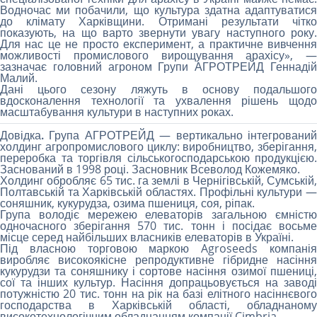
Водночас ми побачили, що культура здатна адаптуватися
до клімату Харківщини. Отримані результати чітко
показують, на що варто звернути увагу наступного року.
Для нас це не просто експеримент, а практичне вивчення
можливості промислового вирощування арахісу», —
зазначає головний агроном Групи АГРОТРЕЙД Геннадій
Малий.
Дані цього сезону ляжуть в основу подальшого
вдосконалення технології та ухвалення рішень щодо
масштабування культури в наступних роках.
Довідка.
Група АГРОТРЕЙД
— вертикально інтегровани
холдинг агропромислового циклу: виробництво, зберігання,
переробка та торгівля сільськогосподарською продукцією.
Заснований в 1998 році. Засновник Всеволод Кожемяко.
Холдинг обробляє 65 тис. га землі в Чернігівській, Сумській,
Полтавській та Харківській областях. Профільні культури —
соняшник, кукурудза, озима пшениця, соя, ріпак.
Група володіє мережею елеваторів загальною ємністю
одночасного зберігання 570 тис. тонн і посідає восьме
місце серед найбільших власників елеваторів в Україні.
Під власною торговою маркою Agroseeds компанія
виробляє високоякісне репродуктивне гібридне насіння
кукурудзи та соняшнику і сортове насіння озимої пшениці,
сої та інших культур. Насіння допрацьовується на заводі
потужністю 20 тис. тонн на рік на базі елітного насіннєвого
господарства в Харківській області, обладнаному
високотехнологічним обладнанням компанії Cimbria.