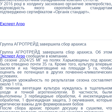
У 2016 році в холдингу засновано органічне землеробство,
відповідність якого європейським стандартам
підтверджено сертифікатом «Органік стандарт».
Експерт Агро
Группа АГРОТРЕЙД завершила сбор арахиса
Группа АГРОТРЕЙД завершила сбор арахиса. Об этом
Эксперт Агро
сообщили в компании.
В сезоне 2024/25 МГ на полях Харьковщины под арахис
было отведено почти 35 га. Кроме того, культуру впервые
засеяли и на Черниговщине на площади 5 га, чтобы
оценить ее потенциал в других почвенно-климатических
условиях.
Средняя урожайность по результатам сезона составляет
около 1 т/га.
В течение вегетации культура нуждалась в тщательном
уходе и точной агротехнологии. В частности, были
выполнены 3 гербицидные обработки, 4 инсектицидные
обработки, 1 фунгицидная защита, 3 окучивания, которые
критически важны для формирования бобов
После сбора арахис прошел досушку в сушилке, что