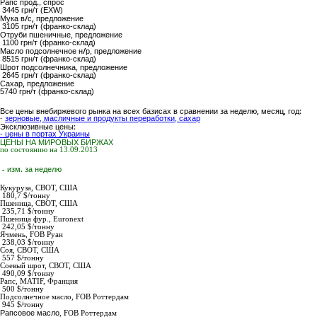
Рапс прод.
, спрос
3445 грн/т (EXW)
Мука в/с,
предложение
3105 грн/т (франко-склад)
Отруби пшеничные
, предложение
1100 грн/т (франко-склад)
Масло подсолнечное н/р
, предложение
8515 грн/т (франко-склад)
Шрот подсолнечника
, предложение
2645 грн/т (франко-склад)
Сахар,
предложение
5740
грн/т (франко-склад)
Все цены внебиржевого рынка на всех базисах в сравнении за неделю, месяц, год:
-
зерновые, масличные и продукты переработки, сахар
Эксклюзивные цены:
- цены в портах Украины
ЦЕНЫ НА МИРОВЫХ БИРЖАХ
по состоянию на 13.09.2013
- изм. за неделю
Кукуруза,
СВОТ, США
180,7 $/тонну
Пшеница,
СВОТ, США
235,71 $/тонну
Пшеница фур.,
Euronext
242,05 $/тонну
Ячмень,
FOB Руан
238,03 $/тонну
Соя,
СВОТ, США
557 $/тонну
Соевый шрот,
СВОТ, США
490,09 $/тонну
Рапс
, MATIF, Франция
500 $/тонну
Подсолнечное масло
,
FOB Роттердам
945
$/тонну
Рапсовое масло
,
FOB Роттердам