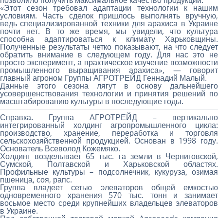
позволило получить максимальное качество продукции.
«Этот сезон требовал адаптации технологии к нашим
условиям. Часть сделок пришлось выполнять вручную,
ведь специализированной техники для арахиса в Украине
почти нет. В то же время, мы увидели, что культура
способна адаптироваться к климату Харьковщины.
Полученные результаты четко показывают, на что следует
обратить внимание в следующем году. Для нас это не
просто эксперимент, а практическое изучение возможности
промышленного выращивания арахиса», — говорит
главный агроном Группы АГРОТРЕЙД Геннадий Малый.
Данные этого сезона лягут в основу дальнейшего
усовершенствования технологии и принятия решений по
масштабированию культуры в последующие годы.
Справка.
Группа АГРОТРЕЙД
– вертикально
интегрированный холдинг агропромышленного цикла:
производство, хранение, переработка и торговля
сельскохозяйственной продукцией. Основан в 1998 году.
Основатель Всеволод Кожемяко.
Холдинг возделывает 65 тыс. га земли в Черниговской,
Сумской, Полтавской и Харьковской областях.
Профильные культуры – подсолнечник, кукуруза, озимая
пшеница, соя, рапс.
Группа владеет сетью элеваторов общей емкостью
одновременного хранения 570 тыс. тонн и занимает
восьмое место среди крупнейших владельцев элеваторов
в Украине.