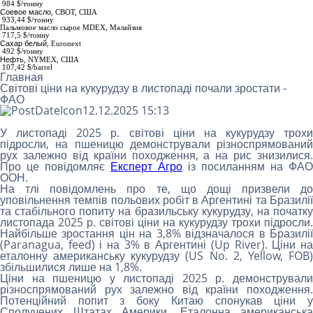
984
$/тонну
Соевое масло
,
СВОТ, США
933,44 $/тонну
Пальмовое масло сырое МDEX
, Малайзия
717,5 $/тонну
Сахар белый
,
Euronext
492 $/тонну
Нефть
, NYMEX, США
107,42 $/barrel
Главная
Світові ціни на кукурудзу в листопаді почали зростати -
ФАО
12.12.2025 15:13
У листопаді 2025 р. світові ціни на кукурудзу трохи
підросли, на пшеницю демонстрували різноспрямований
рух залежно від країни походження, а на рис знизилися.
Про це повідомляє
Експерт Агро
із посиланням на ФАО
ООН.
На тлі повідомлень про те, що дощі призвели до
уповільнення темпів польових робіт в Аргентині та Бразилії
та стабільного попиту на бразильську кукурудзу, на початку
листопада 2025 р. світові ціни на кукурудзу трохи підросли.
Найбільше зростання цін на 3,8% відзначалося в Бразилії
(Paranagua, feed) і на 3% в Аргентині (Up River). Ціни на
еталонну американську кукурудзу (US No. 2, Yellow, FOB)
збільшилися лише на 1,8%.
Ціни на пшеницю у листопаді 2025 р. демонстрували
різноспрямований рух залежно від країни походження.
Потенційний попит з боку Китаю спонукав ціни у
Сполучених Штатах Америки. Еталонна американська