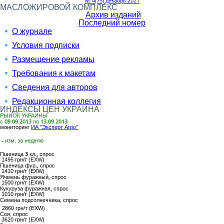
№ 4(75) декабрь 2021
МАСЛОЖИРОВОЙ КОМПЛЕКС
Архив изданий
Последний номер
О журнале
Условия подписки
Размещение рекламы
Требования к макетам
Сведения для авторов
Редакционная коллегия
ИНДЕКСЫ ЦЕН УКРАИНА
РЫНОК УКРАИНЫ
с 09.09.2013 по 13.09.2013
мониторинг
ИА "Эксперт Агро"
- изм. за неделю
Пшеница 3 кл.,
спрос
1495 грн/т (EXW)
Пшеница фур.,
спрос
1410 грн/т (EXW)
Ячмень фуражный,
спрос
1500 грн/т (EXW)
Кукуруза фуражная,
спрос
1010 грн/т (EXW)
Семена подсолнечника
, спрос
2860 грн/т (EXW)
Соя
, спрос
3620 грн/т (EXW)