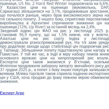
пшениця, US No. 2 Hard Red Winter подорожчала на 6,6%.
У Казахстані ціни на пшеницю (мукомольна, DAP,
Сариагаш) збільшилися на 3,1%, продовживши зростання,
що почалося раніше, через брак високоякісного зерна на
тлі сильного попиту. З іншого боку, сприятливі перспективи
виробництва в Аргентині спричинили зниження цін на
пшеницю (12%, Up River) за останній місяць на 2,4%.
Зведений індекс цін ФАО на рис у листопаді 2025 р.
становив 96,9 пункту, що на 1,5% нижче, ніж у жовтні.
Азіатські ціни на рис сорту Індіка у листопаді
демонстрували різноспрямований рух. На тлі заяв уряду
про додаткові заходи щодо стабілізації цін подорожчав рис
у Таїланді. Збільшення попиту підштовхнуло ціни нагору в
Пакистані. У той же час, в Індії в міру набору темпів жнив
основного врожаю ціни на непропарений рис впали.
Експортні ціни також знизилися у В'єтнамі, оскільки
Філіппіни продовжили заборону імпорту звичайного рису до
31 грудня 2025 р., а попит з боку інших покупців залишався
млявим. Млява торгівля також сприяла падінню експортних
цін у США, хоча продажі до Іраку певною мірою обмежили
зниження.
Експерт Агро