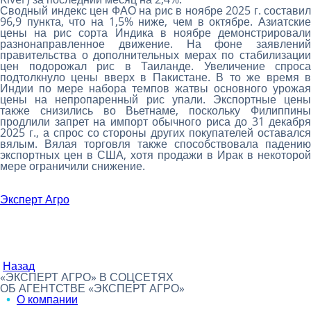
Сводный индекс цен ФАО на рис в ноябре 2025 г. составил
96,9 пункта, что на 1,5% ниже, чем в октябре. Азиатские
цены на рис сорта Индика в ноябре демонстрировали
разнонаправленное движение. На фоне заявлений
правительства о дополнительных мерах по стабилизации
цен подорожал рис в Таиланде. Увеличение спроса
подтолкнуло цены вверх в Пакистане. В то же время в
Индии по мере набора темпов жатвы основного урожая
цены на непропаренный рис упали. Экспортные цены
также снизились во Вьетнаме, поскольку Филиппины
продлили запрет на импорт обычного риса до 31 декабря
2025 г., а спрос со стороны других покупателей оставался
вялым. Вялая торговля также способствовала падению
экспортных цен в США, хотя продажи в Ирак в некоторой
мере ограничили снижение.
Эксперт Агро
Назад
«ЭКСПЕРТ АГРО» В СОЦСЕТЯХ
ОБ АГЕНТСТВЕ «ЭКСПЕРТ АГРО»
О компании