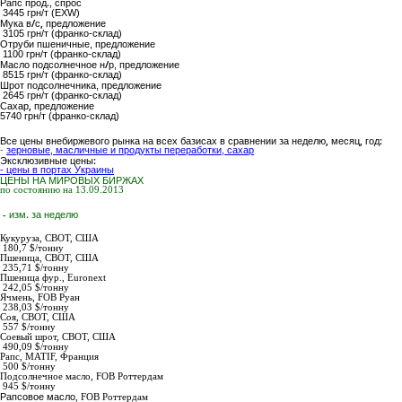
Рапс прод.
, спрос
3445 грн/т (EXW)
Мука в/с,
предложение
3105 грн/т (франко-склад)
Отруби пшеничные
, предложение
1100 грн/т (франко-склад)
Масло подсолнечное н/р
, предложение
8515 грн/т (франко-склад)
Шрот подсолнечника
, предложение
2645 грн/т (франко-склад)
Сахар,
предложение
5740
грн/т (франко-склад)
Все цены внебиржевого рынка на всех базисах в сравнении за неделю, месяц, год:
-
зерновые, масличные и продукты переработки, сахар
Эксклюзивные цены:
- цены в портах Украины
ЦЕНЫ НА МИРОВЫХ БИРЖАХ
по состоянию на 13.09.2013
- изм. за неделю
Кукуруза,
СВОТ, США
180,7 $/тонну
Пшеница,
СВОТ, США
235,71 $/тонну
Пшеница фур.,
Euronext
242,05 $/тонну
Ячмень,
FOB Руан
238,03 $/тонну
Соя,
СВОТ, США
557 $/тонну
Соевый шрот,
СВОТ, США
490,09 $/тонну
Рапс
, MATIF, Франция
500 $/тонну
Подсолнечное масло
,
FOB Роттердам
945
$/тонну
Рапсовое масло
,
FOB Роттердам