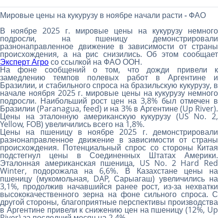
Мировые цены на кукурузу в ноябре начали расти - ФАО
В ноябре 2025 г. мировые цены на кукурузу немного
подросли, на пшеницу демонстрировали
разнонаправленное движение в зависимости от страны
происхождения, а на рис снизились. Об этом сообщает
Эксперт Агро
со ссылкой на ФАО ООН.
На фоне сообщений о том, что дожди привели к
замедлению темпов полевых работ в Аргентине и
Бразилии, и стабильного спроса на бразильскую кукурузу, в
начале ноября 2025 г. мировые цены на кукурузу немного
подросли. Наибольший рост цен на 3,8% был отмечен в
Бразилии (Paranagua, feed) и на 3% в Аргентине (Up River).
Цены на эталонную американскую кукурузу (US No. 2,
Yellow, FOB) увеличились всего на 1,8%.
Цены на пшеницу в ноябре 2025 г. демонстрировали
разнонаправленное движение в зависимости от страны
происхождения. Потенциальный спрос со стороны Китая
подстегнул цены в Соединенных Штатах Америки.
Эталонная американская пшеница, US No. 2 Hard Red
Winter, подорожала на 6,6%. В Казахстане цены на
пшеницу (мукомольная, DAP, Сарыагаш) увеличились на
3,1%, продолжив начавшийся ранее рост, из-за нехватки
высококачественного зерна на фоне сильного спроса. С
другой стороны, благоприятные перспективы производства
в Аргентине привели к снижению цен на пшеницу (12%, Up
River) за последний месяц на 2,4%.