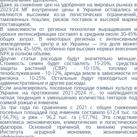
Даже за снижение цен на удобрения на мировых рынках в
2023/24 МГ внутренние цены в Украине оставались и
являются высокими из-за логистических ограничений,
таможенных пошлин, рисков поставок и высокой маржи
поставщиков.
В зависимости от региона технологии выращивания и
уровня интенсификации составят в среднем около 30-45%
общих затрат. В некоторых регионах с интенсивным
земледелием — центр и юг Украины — эта доля может
достигать 45–50%, особенно при высоких нормах внесения
NPK в полном объеме.
Другие статьи расходов будут значительно меньше.
Стоимость семян будет составлять 15-20%, средства
защиты растений (СВР) - 10-15%, топливо и
техобслуживание - 10-12%, аренда земли в зависимости от
региона - 10-25%. Остальные будут приходиться на
административные и другие расходы.
Если анализировать посевные площади озимых культур в
Украине на протяжении 2021-2024 гг., то наблюдается
четкая тенденция к уменьшению количества гектаров под
озимой рожью и ячменем.
За три года по сравнению с 2021 г. общее снижение
посевных площадей под ячменем составило 612,4 тыс. га
(-56,7%), а ржи – 96,2 тыс. га (-57,7%). Это следствие
комплекса экономических, климатических и логистических
факторов. Основной причиной, по мнению ученых
Института аграрной экономики, экономическая
эффективность.