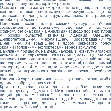
добре розвинутим експортним ринком.
Озимий ячмінь та жито цим критеріям не відповідають, тому
їхні посівні площі систематично скорочуються. І це не
тимчасова тенденція, а структурна зміна в аграрному
виробництві України.
Найбільші посівні площі озимих культур в Україні
зосереджені у центральному, південному та частково
східному регіонах країни. Аналіз даних щодо посівних площ
у розрізі областей визначає лідерами Одещину,
Дніпропетровщину, Миколаївщину, Кіровоградщину та
Вінниччину, які традиційно є ядром зернового поясу
України і головними експортерами зернових культур.
Важливим при цьому, на думку науковців Інституту аграрної
економіки, є сприятливі кліматичні умови. Ці регіони
зазвичай мають достатню кількість опадів у осінній період,
що сприяє схожості насіння, а також відповідні зимові
температури, які є не надто жорсткими, але достатньо
низькі для нормального закріплення рослин, особливо
пшениці.
Наступний сприятливий чинник — ґрунтовий покрив, який є
одним із найродючіших у світі.
Крім того, слід взяти до уваги добре розвинену
інфраструктуру. Одеська і Миколаївська області мають
вищий рівень механізації та логістики по Україні. І
насамкінець — це економічна вигода. Бізнес вкладає кошти
саме в ті регіони, де існує максимальна ймовірність
отримати стабільний урожай.