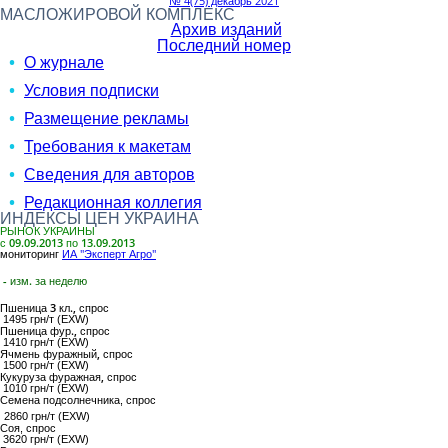
№ 4(75) декабрь 2021
МАСЛОЖИРОВОЙ КОМПЛЕКС
Архив изданий
Последний номер
О журнале
Условия подписки
Размещение рекламы
Требования к макетам
Сведения для авторов
Редакционная коллегия
ИНДЕКСЫ ЦЕН УКРАИНА
РЫНОК УКРАИНЫ
с 09.09.2013 по 13.09.2013
мониторинг
ИА "Эксперт Агро"
- изм. за неделю
Пшеница 3 кл.,
спрос
1495 грн/т (EXW)
Пшеница фур.,
спрос
1410 грн/т (EXW)
Ячмень фуражный,
спрос
1500 грн/т (EXW)
Кукуруза фуражная,
спрос
1010 грн/т (EXW)
Семена подсолнечника
, спрос
2860 грн/т (EXW)
Соя
, спрос
3620 грн/т (EXW)