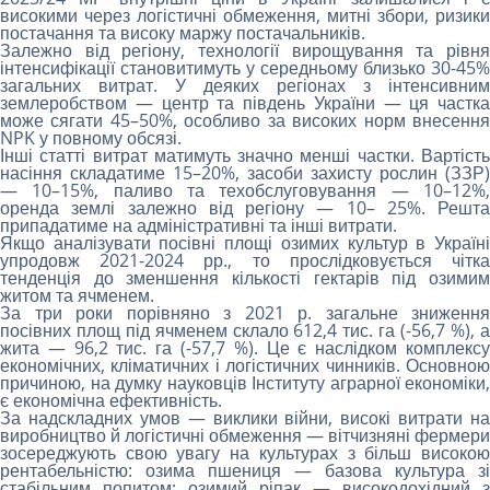
високими через логістичні обмеження, митні збори, ризики
постачання та високу маржу постачальників.
Залежно від регіону, технології вирощування та рівня
інтенсифікації становитимуть у середньому близько 30-45%
загальних витрат. У деяких регіонах з інтенсивним
землеробством — центр та південь України — ця частка
може сягати 45–50%, особливо за високих норм внесення
NPK у повному обсязі.
Інші статті витрат матимуть значно менші частки. Вартість
насіння складатиме 15–20%, засоби захисту рослин (ЗЗР)
— 10–15%, паливо та техобслуговування — 10–12%,
оренда землі залежно від регіону — 10– 25%. Решта
припадатиме на адміністративні та інші витрати.
Якщо аналізувати посівні площі озимих культур в Україні
упродовж 2021-2024 рр., то прослідковується чітка
тенденція до зменшення кількості гектарів під озимим
житом та ячменем.
За три роки порівняно з 2021 р. загальне зниження
посівних площ під ячменем склало 612,4 тис. га (-56,7 %), а
жита — 96,2 тис. га (-57,7 %). Це є наслідком комплексу
економічних, кліматичних і логістичних чинників. Основною
причиною, на думку науковців Інституту аграрної економіки,
є економічна ефективність.
За надскладних умов — виклики війни, високі витрати на
виробництво й логістичні обмеження — вітчизняні фермери
зосереджують свою увагу на культурах з більш високою
рентабельністю: озима пшениця — базова культура зі
стабільним попитом; озимий ріпак — високодохідний з