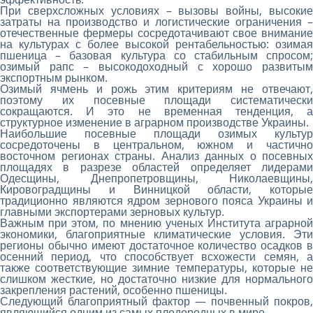
При сверхсложных условиях – вызовы войны, высокие
затраты на производство и логистические ограничения –
отечественные фермеры сосредотачивают свое внимание
на культурах с более высокой рентабельностью: озимая
пшеница – базовая культура со стабильным спросом;
озимый рапс – высокодоходный с хорошо развитым
экспортным рынком.
Озимый ячмень и рожь этим критериям не отвечают,
поэтому их посевные площади систематически
сокращаются. И это не временная тенденция, а
структурное изменение в аграрном производстве Украины.
Наибольшие посевные площади озимых культур
сосредоточены в центральном, южном и частично
восточном регионах страны. Анализ данных о посевных
площадях в разрезе областей определяет лидерами
Одесщины, Днепропетровщины, Николаевщины,
Кировоградщины и Винницкой области, которые
традиционно являются ядром зернового пояса Украины и
главными экспортерами зерновых культур.
Важным при этом, по мнению ученых Института аграрной
экономики, благоприятные климатические условия. Эти
регионы обычно имеют достаточное количество осадков в
осенний период, что способствует всхожести семян, а
также соответствующие зимние температуры, которые не
слишком жесткие, но достаточно низкие для нормального
закрепления растений, особенно пшеницы.
Следующий благоприятный фактор — почвенный покров,
являющийся одним из самых плодородных в мире.