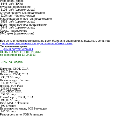
Рапс прод.
, спрос
3445 грн/т (EXW)
Мука в/с,
предложение
3105 грн/т (франко-склад)
Отруби пшеничные
, предложение
1100 грн/т (франко-склад)
Масло подсолнечное н/р
, предложение
8515 грн/т (франко-склад)
Шрот подсолнечника
, предложение
2645 грн/т (франко-склад)
Сахар,
предложение
5740
грн/т (франко-склад)
Все цены внебиржевого рынка на всех базисах в сравнении за неделю, месяц, год:
-
зерновые, масличные и продукты переработки, сахар
Эксклюзивные цены:
- цены в портах Украины
ЦЕНЫ НА МИРОВЫХ БИРЖАХ
по состоянию на 13.09.2013
- изм. за неделю
Кукуруза,
СВОТ, США
180,7 $/тонну
Пшеница,
СВОТ, США
235,71 $/тонну
Пшеница фур.,
Euronext
242,05 $/тонну
Ячмень,
FOB Руан
238,03 $/тонну
Соя,
СВОТ, США
557 $/тонну
Соевый шрот,
СВОТ, США
490,09 $/тонну
Рапс
, MATIF, Франция
500 $/тонну
Подсолнечное масло
,
FOB Роттердам
945
$/тонну
Рапсовое масло
,
FOB Роттердам