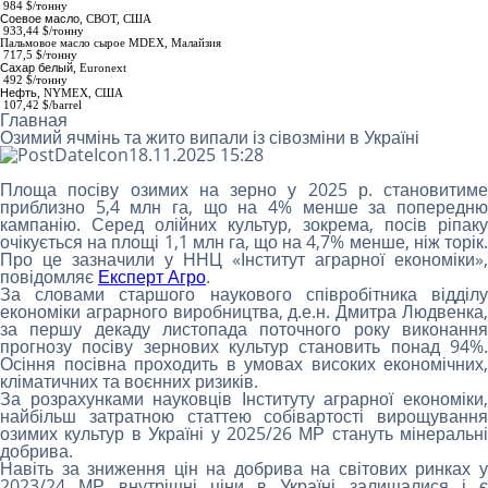
984
$/тонну
Соевое масло
,
СВОТ, США
933,44 $/тонну
Пальмовое масло сырое МDEX
, Малайзия
717,5 $/тонну
Сахар белый
,
Euronext
492 $/тонну
Нефть
, NYMEX, США
107,42 $/barrel
Главная
Озимий ячмінь та жито випали із сівозміни в Україні
18.11.2025 15:28
Площа посіву озимих на зерно у 2025 р. становитиме
приблизно 5,4 млн га, що на 4% менше за попередню
кампанію. Серед олійних культур, зокрема, посів ріпаку
очікується на площі 1,1 млн га, що на 4,7% менше, ніж торік.
Про це зазначили у ННЦ «Інститут аграрної економіки»,
повідомляє
Експерт Агро
.
За словами старшого наукового співробітника відділу
економіки аграрного виробництва, д.е.н. Дмитра Людвенка,
за першу декаду листопада поточного року виконання
прогнозу посіву зернових культур становить понад 94%.
Осіння посівна проходить в умовах високих економічних,
кліматичних та воєнних ризиків.
За розрахунками науковців Інституту аграрної економіки,
найбільш затратною статтею собівартості вирощування
озимих культур в Україні у 2025/26 МР стануть мінеральні
добрива.
Навіть за зниження цін на добрива на світових ринках у
2023/24 МР внутрішні ціни в Україні залишалися і є